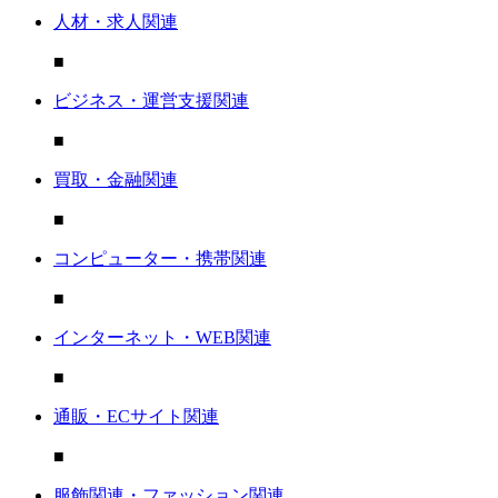
人材・求人関連
■
ビジネス・運営支援関連
■
買取・金融関連
■
コンピューター・携帯関連
■
インターネット・WEB関連
■
通販・ECサイト関連
■
服飾関連・ファッション関連