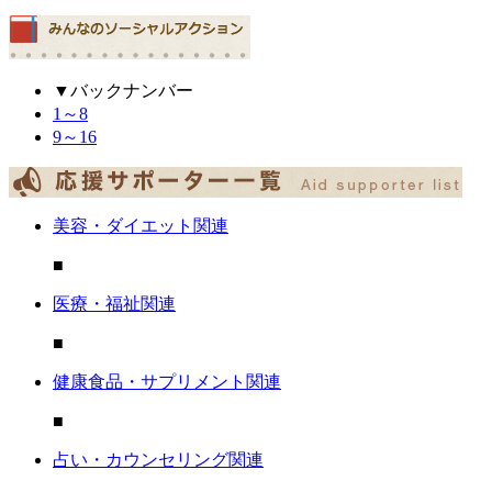
▼バックナンバー
1～8
9～16
美容・ダイエット関連
■
医療・福祉関連
■
健康食品・サプリメント関連
■
占い・カウンセリング関連