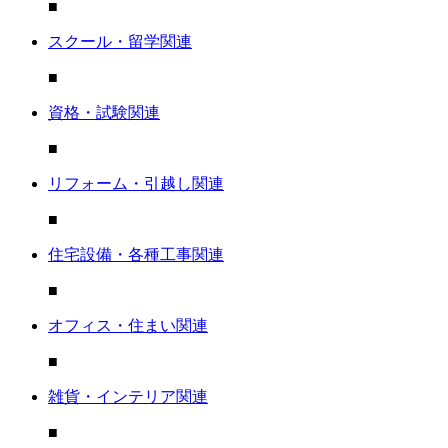
■
スクール・留学関連
■
資格・試験関連
■
リフォーム・引越し関連
■
住宅設備・各種工事関連
■
オフィス・住まい関連
■
雑貨・インテリア関連
■